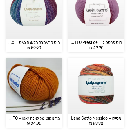
חוט פרסטיג' – LANNA GATTO Prestige
חוט קראמבל מלאנה גאטו – Crumble Lana Gatto
₪
59.90
₪
49.90
מסיקו – Lana Gatto Messico
מרינוקוט של לאנה גאטו – MERINOCOT LANA GATTO
₪
24.90
₪
59.90