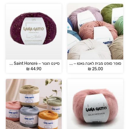
סופר סופט מבית לאנה גאטו – SUPER SOFT
סיינט הונור – LANNA GATTO Saint Honorè
₪
44.90
₪
25.00