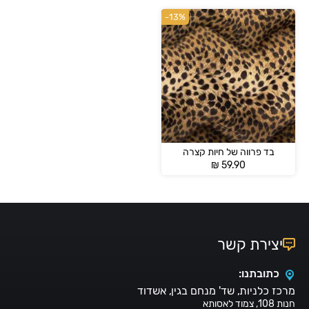
-13%
בד פרווה של חיות קצרה
₪
59.90
יצירת קשר
כתובתנו:
מרכז כלניות, שד' מנחם בגין, אשדוד
חנות 108, צמוד לאסותא