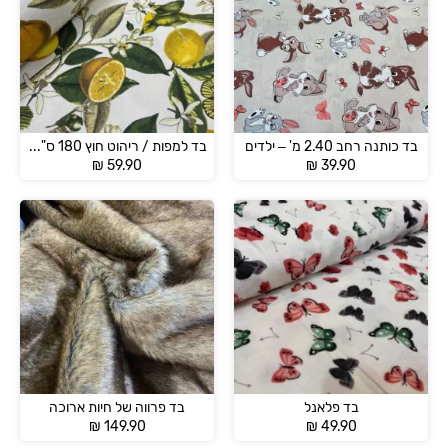
בד כותנה רחב 2.40 מ' – ילדים
בד למפות / ריהוט חוץ 180 ס"מ רוחב עמיד למים ונגד כתמים
₪
59.90
₪
39.90
בד פלאנל
בד פרווה של חיות ארוכה
₪
149.90
₪
49.90