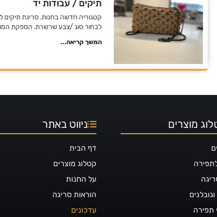
תיקים / עבודות יד
קטגוריה חדשה בחנות. סריגת תיקים ל
לבחור סוג /צבע שרשרת. הספקת המוצר עד 21 ימי
המשך קריאה...
וג מוצרים
ניווט באתר
ם
דף הבית
לתפירה
קטלוג מוצרים
ריגה
על החנות
גובלנים
הוראות סריגה
 תפירה
עדכונים