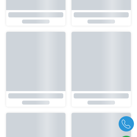
בארוקו מקס קולור – Barroco Maxcolor
בבה לוקס קולור של הימליה – EVERYDAY BEBE LUX COLOURS
₪
23.90
₪
39.90
-29%
-14%
בבה לוקס של הימליה – HİMALAYA EVERYDAY BEBE
בד חיתול
₪
49.90
₪
18.90