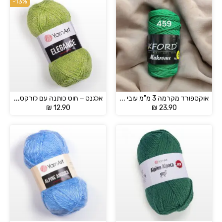
-13%
אוקספורד מקרמה 3 מ"מ עובי – OXFORD MAKROME NO6
אלגנס – חוט כותנה עם לורקס – ELEGANCE
₪
12.90
₪
23.90