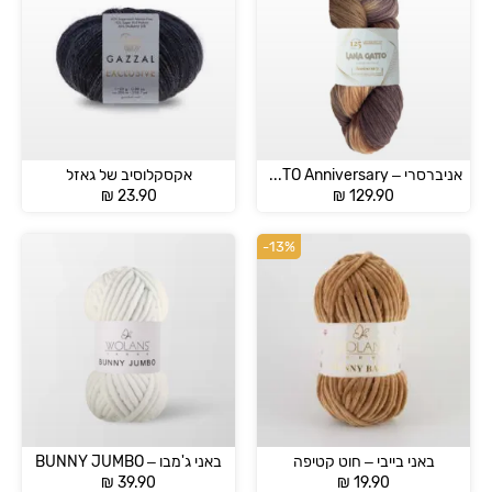
אניברסרי – LANNA GATTO Anniversary
אקסקלוסיב של גאזל
₪
23.90
₪
129.90
-13%
באני בייבי – חוט קטיפה
באני ג'מבו – BUNNY JUMBO
₪
39.90
₪
19.90