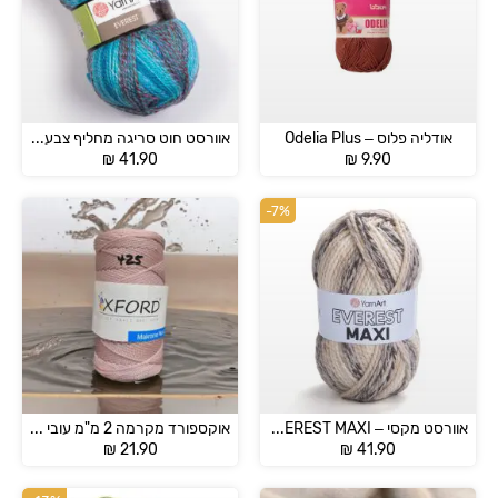
אודליה פלוס – Odelia Plus
אוורסט חוט סריגה מחליף צבע – EVEREST
₪
41.90
₪
9.90
-7%
אוורסט מקסי – EVEREST MAXI
אוקספורד מקרמה 2 מ"מ עובי – OXFORD MAKROME NO4
₪
21.90
₪
41.90