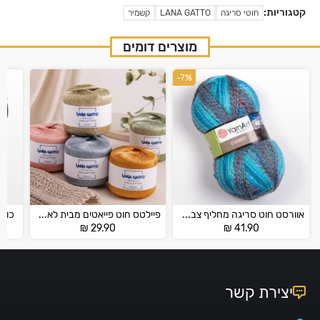
קטגוריות:
חוטי סריגה
LANA GATTO
קשמיר
מוצרים דומים
-7%
אוורסט חוט סריגה מחליף צבע – EVEREST
פיילטס חוט פייאטים מבית לאנה גאטו – Lana Gatto Paillettes
כותון ס
₪
29.90
₪
41.90
יצירת קשר