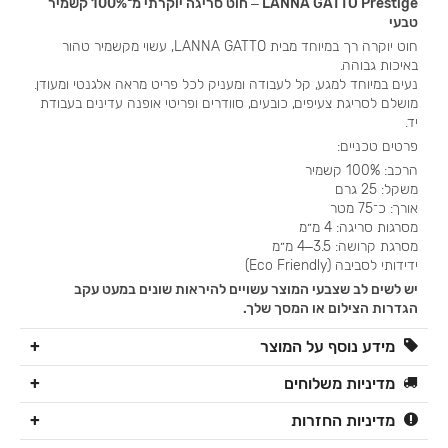
LANNA GATTO Prestige – חוט סריגה יוקרתי מ־100% קשמיר
טבעי
חוט יוקרה רך במיוחד מבית LANNA GATTO, עשוי מקשמיר טהור
באיכות גבוהה.
נעים במיוחד למגע, קל לעבודה ומעניק לכל פריט מראה אלגנטי ומעודן.
מושלם לסריגת צעיפים, כובעים, סוודרים ופריטי אופנה עדינים בעבודת
יד.
פרטים טכניים:
הרכב: 100% קשמיר
משקל: 25 גרם
אורך: כ־75 מטר
מסרגות סריגה: 4 מ״מ
מסרגת קרושה: 3.5–4 מ״מ
ידידותי לסביבה (Eco Friendly)
יש לשים לב שצבעי המוצר עשויים להיראות שונים במעט עקב
הגדרות הצילום או המסך שלך.
מידע נוסף על המוצר
מדיניות משלוחים
מדיניות החזרות