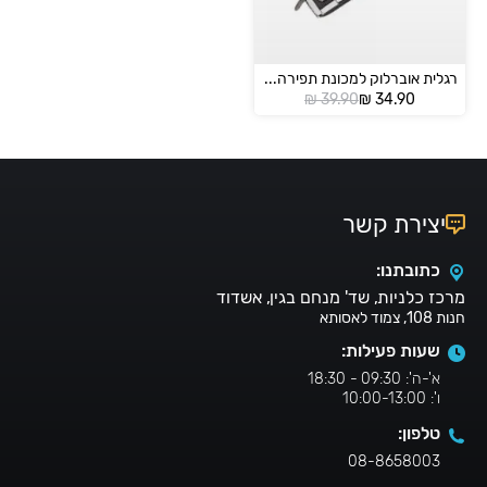
רגלית אוברלוק למכונת תפירה ביתית
המחיר
המחיר
₪
39.90
₪
34.90
הנוכחי
המקורי
הוא:
היה:
₪ 39.90.
₪ 34.90.
יצירת קשר
כתובתנו:
מרכז כלניות, שד' מנחם בגין, אשדוד
חנות 108, צמוד לאסותא
שעות פעילות:
א'-ה': 09:30 - 18:30
ו': 10:00-13:00
טלפון:
08-8658003