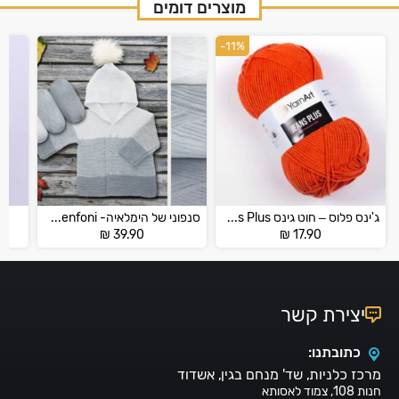
מוצרים דומים
-11%
ג'ינס פלוס – חוט גינס Jeans Plus
סנפוני של הימלאיה- Himalaya Everyday Senfoni
₪
39.90
₪
17.90
יצירת קשר
כתובתנו:
מרכז כלניות, שד' מנחם בגין, אשדוד
חנות 108, צמוד לאסותא