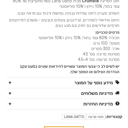
חוט הסריגה
Crumble
מבית Lana Gatto עשוי מתערובת של 80%
צמר בתולי, 10% ניילון ו־10% פוליאסטר.
השילוב מעניק לחוט עמידות גבוהה, גמישות ורכות עם מראה טבעי.
החוט אידיאלי לסוודרים, קרדיגנים, צעיפים וכובעים - מושלם לפרויקטים
חורפיים שדורשים גם חוזק וגם מגע נעים.
פרטים טכניים:
תכולה: 80% צמר בתולי, 10% ניילון ו־10% פוליאסטר.
משקל: 100 גרם
אורך: 300 מטרים
מסרגות סריגה: מס' 4.5
מסרגת קרושה: מס' 4–4.5
יש לשים לב כי צבעי המוצר עשויים להיראות שונים במעט עקב
הגדרות הצילום או המסך שלך.
מידע נוסף על המוצר
מדיניות משלוחים
מדיניות החזרות
קטגוריות:
חוטי סריגה
LANA GATTO