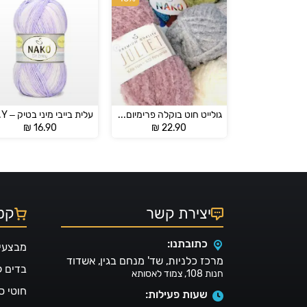
גולייט חוט בוקלה פרימיום – JULIET
עלית 
₪
16.90
₪
22.90
יצירת קשר
קטל
כתובתנו:
מבצעי
מרכז כלניות, שד' מנחם בגין, אשדוד
בדים 
חנות 108, צמוד לאסותא
חוטי ס
שעות פעילות: