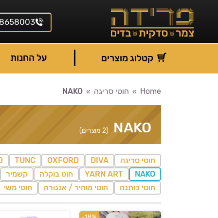
8658003
על החנות
קטלוג מוצרים
Home
חוטי סריגה
NAKO
You are here:
NAKO
(2 מוצרים)
חוטי סריגה
DIVA
OXFORD
TUNC
O
NAKO
YARN ART
חוט בוקלה
קשמיר
חוטי כותנה
חוטי מוהיר / אנגורה
חוטי משי
-18%