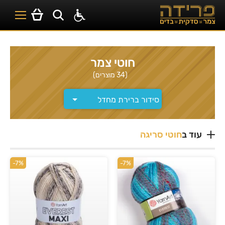
חוטי צמר
(34 מוצרים)
עוד ב
חוטי סריגה
-7%
-7%