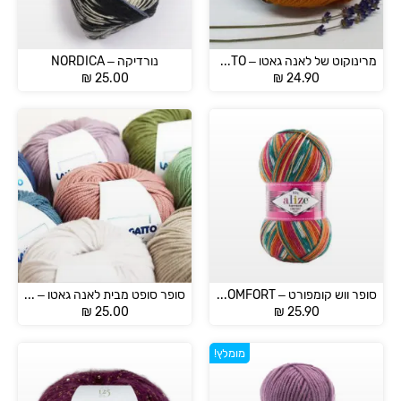
מרינוקוט של לאנה גאטו – MERINOCOT LANA GATTO
נורדיקה – NORDICA
₪
25.00
₪
24.90
סופר ווש קומפורט – SUPERWASH COMFORT
סופר סופט מבית לאנה גאטו – SUPER SOFT
₪
25.00
₪
25.90
מומלץ!