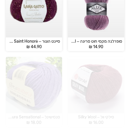
סופרלנה מקסי חוט סריגה – SUPERLANA MAXI
סיינט הונור – LANNA GATTO Saint Honorè
₪
44.90
₪
14.90
סילקי וול – Silky Wool
סנסישינל – Fibra Natura Sensational
₪
18.00
₪
16.00