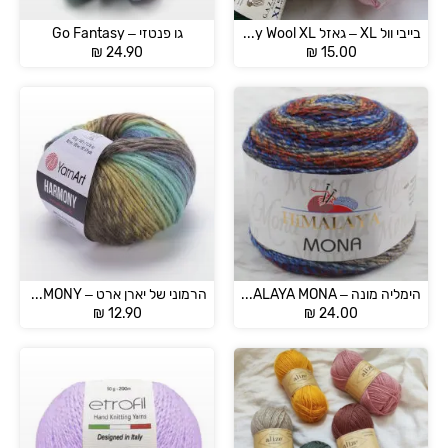
בייבי וול XL – גאזל Baby Wool XL
גו פנטזי – Go Fantasy
₪
24.90
₪
15.00
הימליה מונה – HIMALAYA MONA
הרמוני של יארן ארט – HARMONY
₪
12.90
₪
24.00