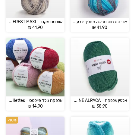
אוורסט חוט סריגה מחליף צבע – EVEREST
אוורסט מקסי – EVEREST MAXI
₪
41.90
₪
41.90
אלפין אלפקה – ALPINE ALPACA
אלפקה גולד פיילטס – Alpaca Gold Paillettes
₪
14.90
₪
38.90
-10%