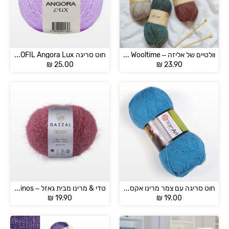
וולטיים של אליזה – Alize Wooltime
חוט סריגה ETROFIL Angora Lux
₪
25.00
₪
23.90
חוט סריגה עם צמר מרינו אקסקלוסיב – MERINO EXCLUSIVE
טדי & מרינו מבית גאזל – Gazzal Teddy Merinos
₪
19.90
₪
19.00