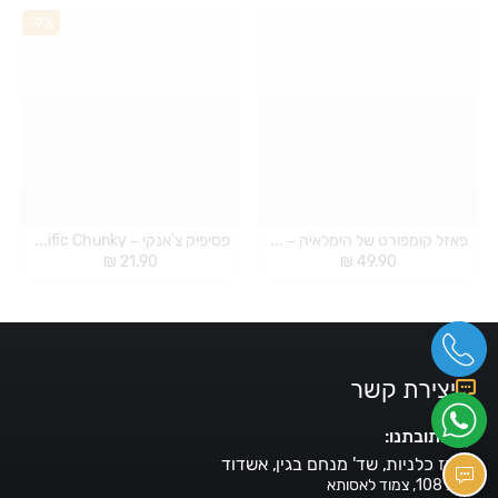
-9%
פאזל קומפורט של הימלאיה – puzzle comfort
פסיפיק צ'אנקי – Pacific Chunky
₪
21.90
₪
49.90
יצירת קשר
כתובתנו:
מרכז כלניות, שד' מנחם בגין, אשדוד
חנות 108, צמוד לאסותא