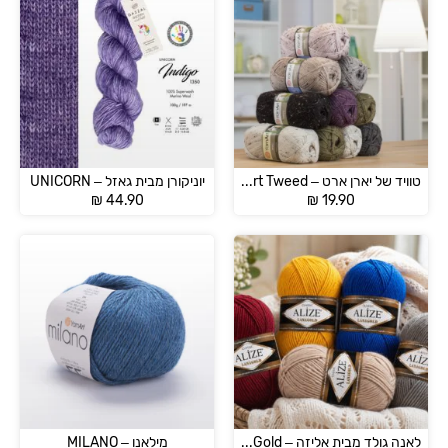
טוויד של יארן ארט – YarnArt Tweed
יוניקורן מבית גאזל – UNICORN
₪
44.90
₪
19.90
לאנה גולד מבית אליזה – Alize LanaGold
מילאנו – MILANO