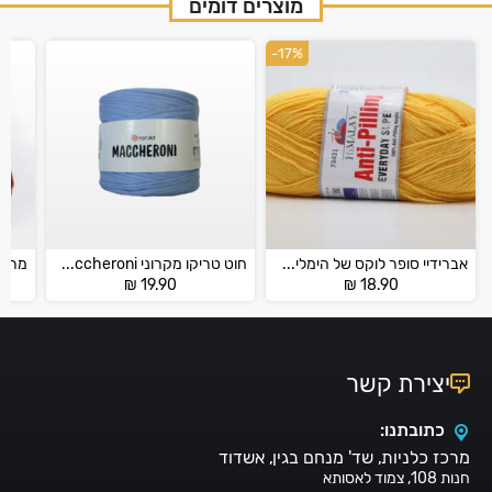
מוצרים דומים
-17%
אברידיי סופר לוקס של הימליה – HIMALAYA EVERYDAY SUPER LUX
חוט טריקו מקרוני YarnArt Maccheroni
₪
19.90
₪
18.90
יצירת קשר
כתובתנו:
מרכז כלניות, שד' מנחם בגין, אשדוד
חנות 108, צמוד לאסותא