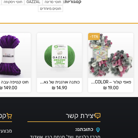
קטגוריות:
חוטי סריגה
GAZZAL
חוטי ויסקוזה
חוטים מיוחדים
-11%
פאפי קולור – PUFFY COLOR
כותנה אורגנית של גאזל – ORGANIC BABY COTTON BY GAZZAL
₪
149.00
₪
14.90
₪
19.00
יצירת קשר
קטל
כתובתנו:
מבצעי
מרכז כלניות, שד' מנחם בגין, אשדוד