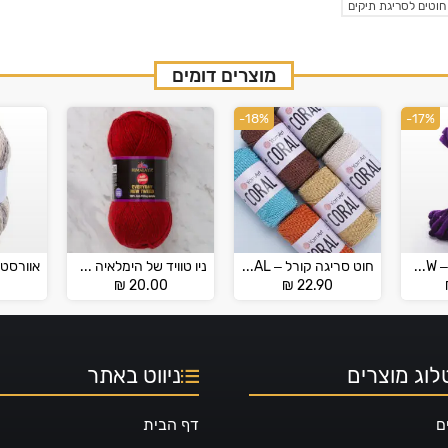
חוטים לסריגת תיקים
מוצרים דומים
-18%
-17%
חוט קטיפה עבה – VELOURMALLOW
חוט סריגה קורל – CORAL
ניו טוויד של הימלאיה – HİMALAYA EVERYDAY NEW TWEED
₪
20.00
₪
22.90
וג מוצרים
ניווט באתר
ם
דף הבית