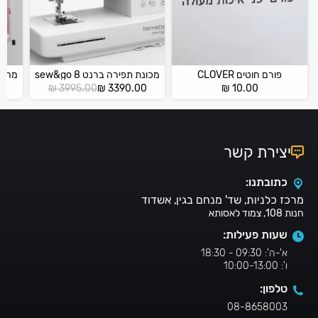
פורם חוטים CLOVER
מכונת תפירה ברנט 8 sew&go
המחיר
המחיר
₪
3995.00
₪
3390.00
₪
10.00
הנוכחי
המקורי
הוא:
היה:
₪ 3995.00.
₪ 3390.00.
יצירת קשר
כתובתנו:
מרכז כלניות, שד' מנחם בגין, אשדוד
חנות 108, צמוד לאסותא
שעות פעילות:
א'-ה': 09:30 - 18:30
ו': 10:00-13:00
טלפון:
08-8658003