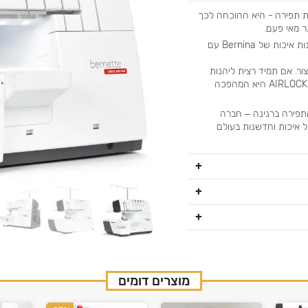
ת תפירה - היא ההוכחה לכך
ר מאי פעם.
כשמשלבים את המורשת השוויצרית של 125 שנות איכות של Bernina עם
ר. אם תמיד רצית ליהנות
מהדיוק והחופש של מכונה תעשייתית בבית, ה-AIRLOCK היא המהפכה
התפירה ברנינה – חברה
רת של למעלה מ-130 שנה של איכות וחדשנות בעולם
מוצרים דומים