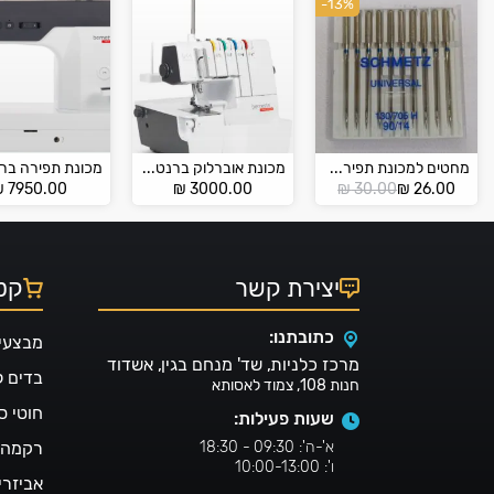
-13%
מחטים למכונת תפירה ביתית SCHMETZ 90
מכונת אוברלוק ברנט b44
המחיר
המחיר
₪
7950.00
₪
3000.00
₪
30.00
₪
26.00
הנוכחי
המקורי
הוא:
היה:
₪ 30.00.
₪ 26.00.
יצירת קשר
קטל
כתובתנו:
מבצעי
מרכז כלניות, שד' מנחם בגין, אשדוד
בדים 
חנות 108, צמוד לאסותא
חוטי ס
שעות פעילות:
א'-ה': 09:30 - 18:30
רקמה ו
ו': 10:00-13:00
אביזרי