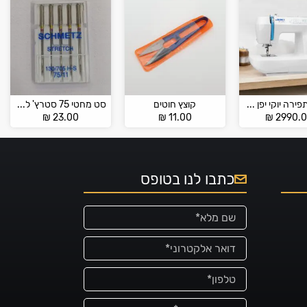
מכונת תפירה יוקי יפן JUKI HZL- 357
קוצץ חוטים
סט מחטי 75 סטרץ' למכונת תפירה ביתית SCHMETZ
₪
23.00
₪
11.00
₪
2990.
כתבו לנו בטופס