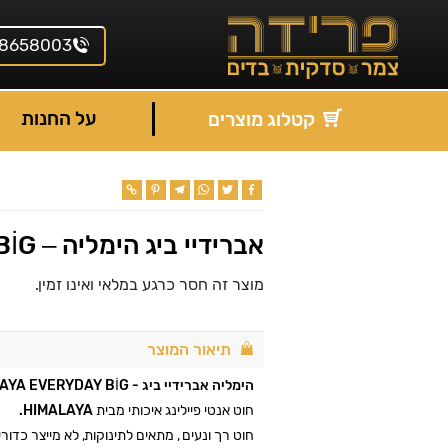
8658003
על החנות
קטלוג מוצרים
Pinterest
Copy
Telegram
WhatsApp
Twitter
Facebook
Link
אברידיי ביג הימליה – EVERYDAY BİG
מוצר זה חסר כרגע במלאי ואינו זמין.
תיאור המוצר
הימליה אברידיי ביג - HİMALAYA EVERYDAY BİG
חוט אנטי פיילינג איכותי מבית
HIMALAYA.
חוט רך ונעים , מתאים לתינוקות, לא מייצר כדור