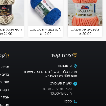
דולפין בייבי של הימליה – HİMALAYA DOLPHİN BABY
ג'ינס במבו – חוט גינס JEANS BAMBOO
₪
24.90
₪
12.00
₪
20.00
יצירת קשר
קטל
כתובתנו:
מבצעי
מרכז כלניות, שד' מנחם בגין, אשדוד
בדים 
חנות 108, צמוד לאסותא
חוטי ס
שעות פעילות:
א'-ה': 09:30 - 18:30
רקמה ו
ו': 10:00-13:00
אביזרי
טלפון:
מסרגו