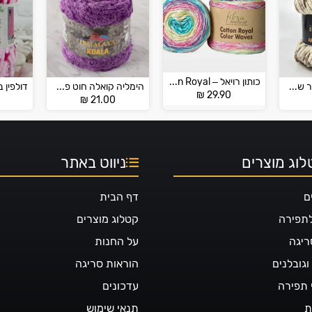
כותון רויאל – Cotton Royal
דולפין אנימל קולור של הימליה – DOLPHIN ANIMAL COLOR
הימליה קואלה חוט פרוותי – HİMALAYA KOALA
₪
29.90
₪
21.00
וג מוצרים
ניווט באתר
ם
דף הבית
לתפירה
קטלוג מוצרים
ריגה
על החנות
גובלנים
הוראות סריגה
 תפירה
עדכונים
ת
תנאי שימוש