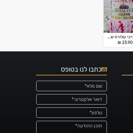
דולפין בייבי קולורס של הימליה – DOLPHİN BABY COLORS
₪
23.90
כתבו לנו בטופס