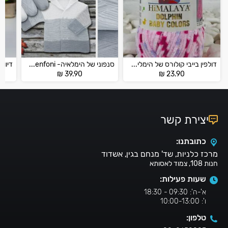
דולפין בייבי קולורס של הימליה – DOLPHİN BABY COLORS
סנפוני של הימלאיה- Himalaya Everyday Senfoni
₪
39.90
₪
23.90
יצירת קשר
כתובתנו:
מרכז כלניות, שד' מנחם בגין, אשדוד
חנות 108, צמוד לאסותא
שעות פעילות:
א'-ה': 09:30 - 18:30
ו': 10:00-13:00
טלפון: