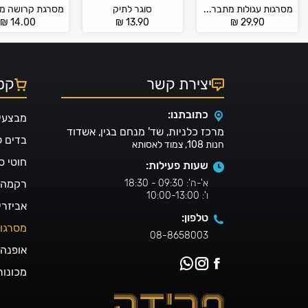
מסרגות עגולות מתברגות 10 ס"מ מבית Knitpro
סוגר לתיק
₪
14.00
₪
13.90
₪
29.90
יצירת קשר
קטל
כתובתנו:
מבצעי
מרכז כלניות, שד' מנחם בגין, אשדוד
בדים 
חנות 108, צמוד לאסותא
חוטי ס
שעות פעילות:
א'-ה': 09:30 - 18:30
רקמה ו
ו': 10:00-13:00
אביזרי
טלפון:
מסרגו
08-8658003
אופנה 
מכונות