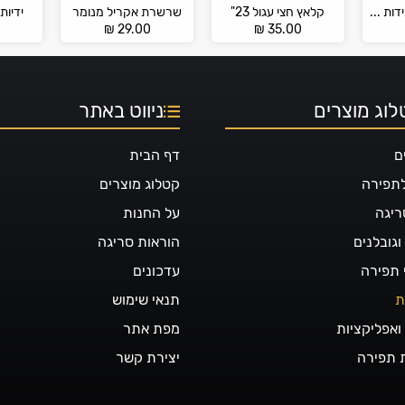
מסרגת קרושה מידות 12 – 15 PONY
קלאץ חצי עגול 23"
שרשרת אקריל מנומר
ידיות
0
₪
29.00
₪
35.00
וג מוצרים
ניווט באתר
ם
דף הבית
לתפירה
קטלוג מוצרים
ריגה
על החנות
גובלנים
הוראות סריגה
 תפירה
עדכונים
ת
תנאי שימוש
ואפליקציות
מפת אתר
 תפירה
יצירת קשר