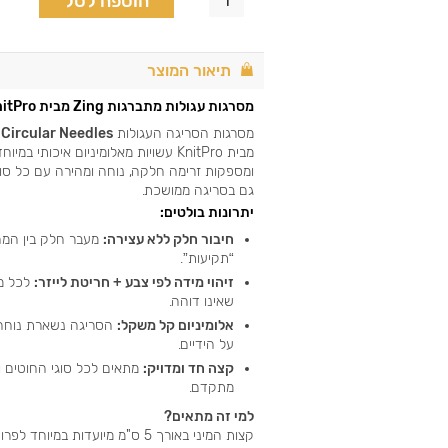
הוספה לסל
תיאור המוצר
מסרגות עגולות מתברגות Zing מבית KnitPro
מסרגות הסריגה העגולות
Circular Needles
מבית KnitPro עשויות מאלומיניום איכותי במיוחד,
ומספקות זרימה חלקה, נוחה ומהירה עם כל סוגי
גם בסריגה ממושכת.
יתרונות בולטים:
חיבור חלק ללא עצירה:
מעבר חלק בין המח
“תקיעות”.
זיהוי מידה לפי צבע + חריטת לייזר:
לכל מי
שאינו דוהה.
אלומיניום קל משקל:
הסריגה נשארת נוחה ל
על הידיים.
קצה חד ומדויק:
מתאים לכל סוגי החוטים ול
מתקדם.
למי זה מתאים?
קצות המיני באורך 5 ס"מ מיועדות במי