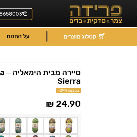
8658003
על החנות
קטלוג מוצרים
סייר
Sierra
במבצע
-29%
₪
24.90