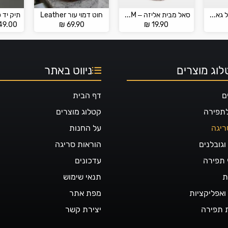
כותנה אורגנית של גאזל – ORGANIC BABY COTTON BY GAZZAL
סאל מבית אליזה – Alize ŞAL SİM
חוט דמוי עור Leather
49.00
₪
69.90
₪
19.90
וג מוצרים
ניווט באתר
ם
דף הבית
לתפירה
קטלוג מוצרים
ריגה
על החנות
גובלנים
הוראות סריגה
 תפירה
עדכונים
ת
תנאי שימוש
ואפליקציות
מפת אתר
 תפירה
יצירת קשר