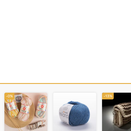
-0%
-13%