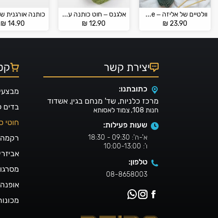
וולטיים של אליזה – Alize Wooltime
אלגנס – חוט כותנה עם לורקס – ELEGANCE
₪
14.90
₪
12.90
₪
23.90
יצירת קשר
קטל
כתובתנו:
מבצעי
מרכז כלניות, שד' מנחם בגין, אשדוד
בדים 
חנות 108, צמוד לאסותא
חוטי ס
שעות פעילות:
א'-ה': 09:30 - 18:30
רקמה ו
ו': 10:00-13:00
אביזרי
טלפון:
מסרגו
08-8658003
אופנה 
מכונות