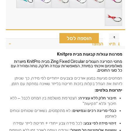
הוספה לסל
תיאור המוצר
מסרגות עגולות קבועות מבית Knitpro
מחטי הסריגה העגולים Zing Fixed Circular
מבית KnitPro מיוצרות
מאלומיניום איכותי במיוחד, המאפשרות עבודה חלקה, נוחה ומהירה עם
כל סוגי החוטים.
המחטים מגיעות במגוון אורכים ובצבעים ייחודיים לפי מידה, כך שניתן
לזהות את הגודל בקלות בזכות חריטה בלייזר שאינה נמחקת עם הזמן.
יתרונות בולטים:
חיבור חלק ללא עצירה:
הצטרפות מושלמת בין המחט לכבל – ללא
חיכוך וללא “תקיעות”
כבלי סריגה רכים וגמישים:
לא מתקמטים, נשארים שטוחים ונוחים
לאחסון
זיהוי מידה לפי צבע:
לכל מידה צבע ייחודי + חריטת לייזר עמידה
עשויות אלומיניום קל משקל:
עבודה נעימה לאורך זמן ללא העייפות