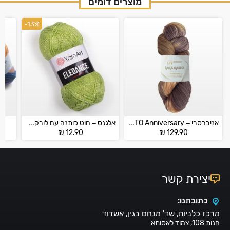
מוצרים דומים
-13%
אניברסרי – LANNA GATTO Anniversary
אלגנס – חוט כותנה עם לורקס – ELEGANCE
ג
₪
12.90
₪
129.90
יצירת קשר
כתובתנו:
מרכז כלניות, שד' מנחם בגין, אשדוד
חנות 108, צמוד לאסותא