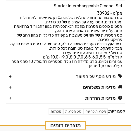
Starter Interchangeable Crochet Set
מק"ט - 30982
סט מסרגות הניתנות להחלפה של Oasis הן אידיאליות למתחילים
ומתקדמים. הסט עונה על הצרכים של כל סורגת.
הסטים כוללים מסרגות מתכת רב-תכליתיות בגוון זהב ורוד בהתאמה
נוחה על ידית האוניקס האפורה או ורד העץ.
סט המסרגות של אואזיס מעוצבות בקפידה כדי ללוות מגוון רחב של
פרויקטי סריגה.
ידית העץ כוללת מערכת השחלה קלה, המבטיחה זרימת תפרים חלקה
מבלי להיתקל. זה באמת סט חובה לכל סורגת.
סט של 7 מידות קרושה עם ידית עץ רוז
גודל מ"מ: 5.5, 6.0, 6.5, 7.0, 8.0, 9.0 ו-10.0 מ"מ
אביזרים נלווים: סרט מדידה רוז גולד, מספריים רוז גולד, 10 סמני תפר
נעילה מתכת, 1 תפסן.
מידע נוסף על המוצר
מדיניות משלוחים
מדיניות החזרות
קטגוריות:
מסרגות קרושה
סט מסרגות
מסרגות
מוצרים דומים