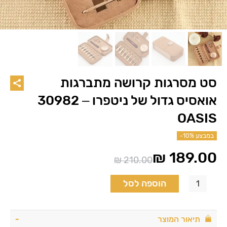
סט מסרגות קרושה מתברגות
אואסיס גדול של ניטפרו – 30982
OASIS
במבצע
-10%
₪
189.00
₪
210.00
המחיר
המחיר
הנוכחי
המקורי
הוספה לסל
היה:
הוא:
₪ 210.00.
₪ 189.00.
תיאור המוצר