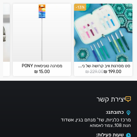
-13%
סט מסרגות וויב קרושה של ניטפרו – 30952 WAVES 2.0
מסרגה טוניסאית PONY
המחיר
המחיר
₪
15.00
₪
229.00
₪
199.00
הנוכחי
המקורי
הוא:
היה:
₪ 229.00.
₪ 199.00.
יצירת קשר
כתובתנו:
מרכז כלניות, שד' מנחם בגין, אשדוד
חנות 108, צמוד לאסותא
שעות פעילות: