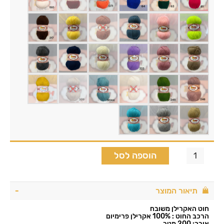
הוספה לסל
תיאור המוצר
חוט האקרילן משובח
הרכב החוט : 100% אקרילן פרימיום
אורך: 200 מטר