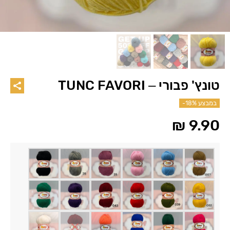
טונץ' פבורי – TUNC FAVORI
במבצע
-18%
₪
9.90