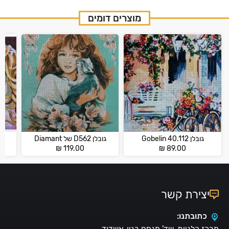
מוצרים דומים
גובלן 40.112 Gobelin
גובלן D562 של Diamant
גובלן
₪
119.00
₪
89.00
יצירת קשר
כתובתנו:
מרכז כלניות, שד' מנחם בגין, אשדוד