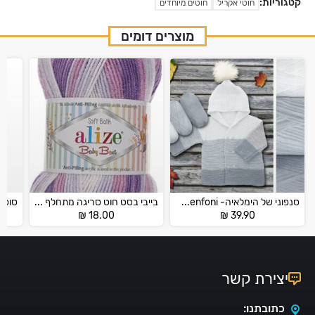
קטגוריות:
חוטי אקריל
חוטים מיוחדים
מוצרים דומים
סנפוני של הימלאיה- Himalaya Everyday Senfoni
בייבי בסט חוט סריגה מתחלף לילדים – ELIZE BABY BEST
₪
18.00
₪
39.90
יצירת קשר
כתובתנו: