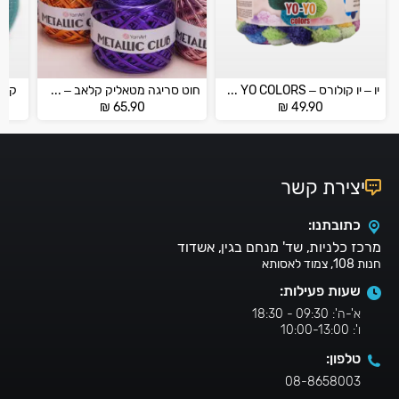
יו – יו קולורס – YO YO COLORS
חוט סריגה מטאליק קלאב – METALIC CLUB
קווין – 
₪
65.90
₪
49.90
יצירת קשר
כתובתנו:
מרכז כלניות, שד' מנחם בגין, אשדוד
חנות 108, צמוד לאסותא
שעות פעילות:
א'-ה': 09:30 - 18:30
ו': 10:00-13:00
טלפון:
08-8658003