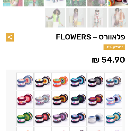
פלאוורס – FLOWERS
במבצע
-8%
₪
54.90