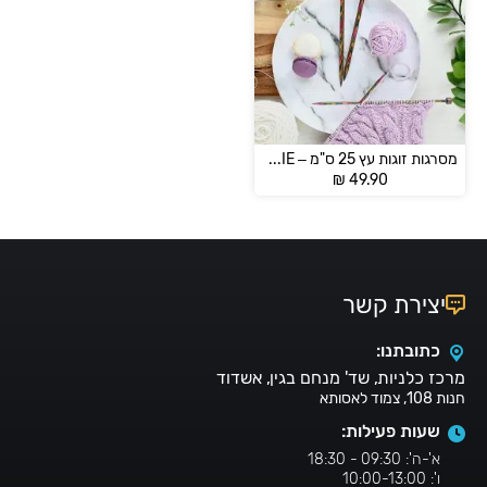
מסרגות זוגות עץ 25 ס"מ – SYMFONIE –
₪
49.90
יצירת קשר
כתובתנו:
מרכז כלניות, שד' מנחם בגין, אשדוד
חנות 108, צמוד לאסותא
שעות פעילות:
א'-ה': 09:30 - 18:30
ו': 10:00-13:00