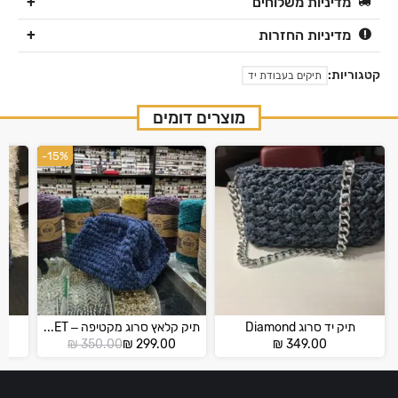
מדיניות משלוחים
מדיניות החזרות
קטגוריות:
תיקים בעבודת יד
מוצרים דומים
-15%
תיק יד סרוג Diamond
תיק קלאץ סרוג מקטיפה – VELVET
תיק
המחיר
המחיר
₪
350.00
₪
299.00
₪
349.00
הנוכחי
המקורי
הוא:
היה:
₪ 350.00.
₪ 299.00.