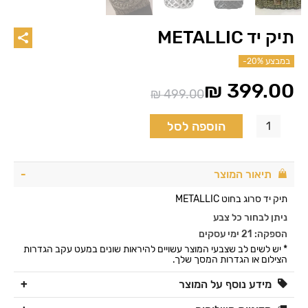
תיק יד METALLIC
במבצע
-20%
₪
399.00
₪
499.00
המחיר
המחיר
הנוכחי
המקורי
הוספה לסל
היה:
הוא:
₪ 499.00.
₪ 399.00.
תיאור המוצר
תיק יד סרוג בחוט METALLIC
ניתן לבחור כל צבע
הספקה: 21 ימי עסקים
* יש לשים לב שצבעי המוצר עשויים להיראות שונים במעט עקב הגדרות
הצילום או הגדרות המסך שלך.
מידע נוסף על המוצר