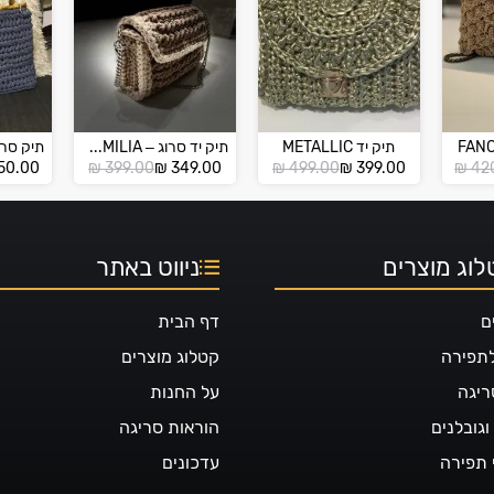
תיק יד METALLIC
תיק יד סרוג – TOSCANA MACRAMILIA
ר
ר
המחיר
המחיר
המחיר
המחיר
50.00
₪
399.00
₪
349.00
₪
499.00
₪
399.00
₪
42
י
י
הנוכחי
המקורי
הנוכחי
המקורי
הוא:
היה:
הוא:
היה:
₪ 399.00.
₪ 349.00.
₪ 499.00.
₪ 399.00.
וג מוצרים
ניווט באתר
ם
דף הבית
לתפירה
קטלוג מוצרים
ריגה
על החנות
גובלנים
הוראות סריגה
 תפירה
עדכונים