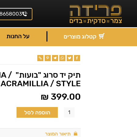
8658003
על החנות
קטלוג מוצרים
Pinterest
Copy
Telegram
WhatsApp
Twitter
Facebook
Link
תיק יד סר
ACRAMILLIA / STYLE
₪
399.00
הוספה לסל
תיאור המוצר