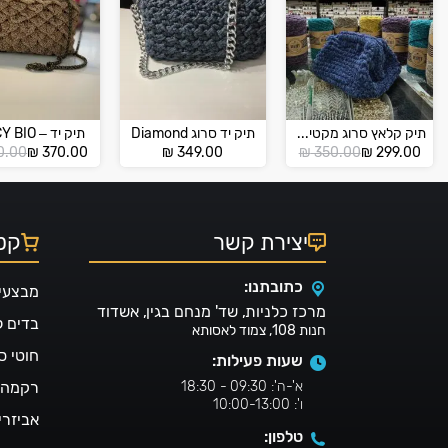
תיק קלאץ סרוג מקטיפה – VELVET
תיק יד סרוג Diamond
תיק יד – FANCY BIO
המחיר
המחיר
המחי
המחי
0.00
₪
370.00
₪
349.00
₪
350.00
₪
299.00
הנוכחי
המקורי
הנוכח
המקור
הוא:
היה:
הוא:
היה:
₪ 420.00.
₪ 370.00.
₪ 350.00.
₪ 299.00.
יצירת קשר
קטל
כתובתנו:
מבצעי
מרכז כלניות, שד' מנחם בגין, אשדוד
בדים 
חנות 108, צמוד לאסותא
חוטי ס
שעות פעילות:
א'-ה': 09:30 - 18:30
רקמה ו
ו': 10:00-13:00
אביזרי
טלפון: