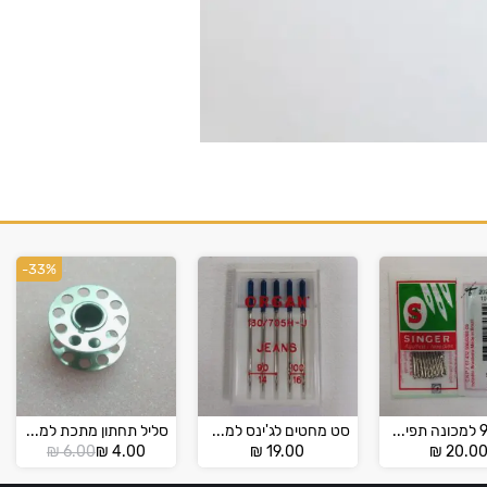
-33%
מחט 90 למכונה תפירה ביתית Singer
סט מחטים לג'ינס למכונה ביתית – גינס ORAGON
סליל תחתון מתכת למכונות תפירה ביתיות
המחיר
המחיר
₪
6.00
₪
4.00
₪
19.00
₪
20.0
הנוכחי
המקורי
הוא:
היה: