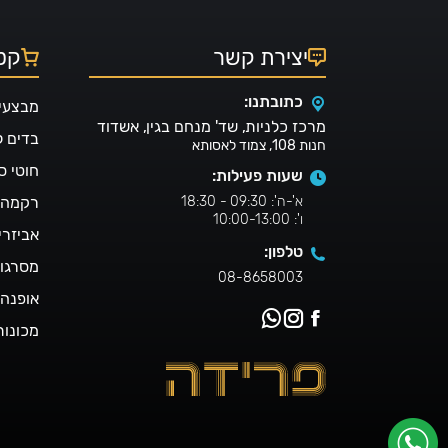
יצירת קשר
קטל
כתובתנו:
מבצעי
מרכז כלניות, שד' מנחם בגין, אשדוד
בדים 
חנות 108, צמוד לאסותא
חוטי ס
שעות פעילות:
א'-ה': 09:30 - 18:30
רקמה ו
ו': 10:00-13:00
אביזרי
טלפון:
מסרגו
08-8658003
אופנה 
מכונות