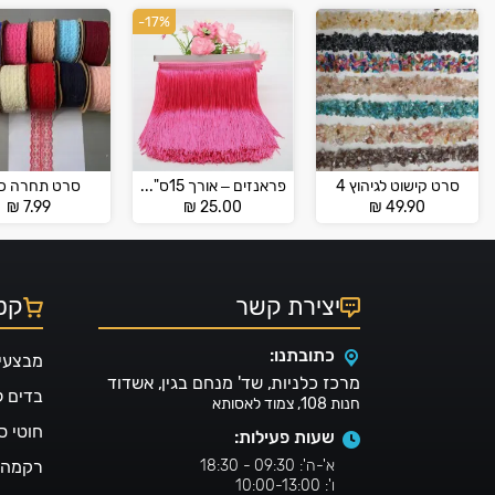
-17%
סרט קישוט לגיהוץ 4
פראנזים – אורך 15ס"מ – Franz
סרט תחרה כפ
₪
7.99
₪
25.00
₪
49.90
יצירת קשר
קטל
כתובתנו:
מבצעי
מרכז כלניות, שד' מנחם בגין, אשדוד
בדים 
חנות 108, צמוד לאסותא
חוטי ס
שעות פעילות:
א'-ה': 09:30 - 18:30
רקמה ו
ו': 10:00-13:00