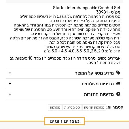
Starter Interchangeable Crochet Set
מק"ט - 30981
סט מסרגות הניתנות להחלפה של Oasis הן אידיאליות למתחילים
וותיקים. הסט עונה על הצרכים של כל סורגת.
הסטים כוללים מסרגות מתכת רב-תכליתיות בגוון זהב ורוד בהתאמה
נוחה על ידית האוניקס האפורה או ורד העץ. סט המסרגות של אואזיס
מעוצבות בקפידה כדי ללוות מגוון רחב של פרויקטי סריגה.
ידית העץ כוללת מערכת השחלה קלה, המבטיחה זרימת תפרים חלקה
מבלי להיתקל. זה באמת סט חובה לכל סורגת.
סט של 7 מידות קרושה עם ידית עץ אוניקס אפור
גודל מ"מ: 2.0, 2.5, 3.0, 3.5, 4.0, 4.5 ו-5.0 מ"מ
אביזרים נלווים: סרט מדידה רוז גולד, מספריים רוז גולד, 10 סימניות עם
נעילה מתכת, 1 תפסן.
מידע נוסף על המוצר
מדיניות משלוחים
מדיניות החזרות
קטגוריות:
מסרגות קרושה
סט מסרגות
מסרגות
מוצרים דומים