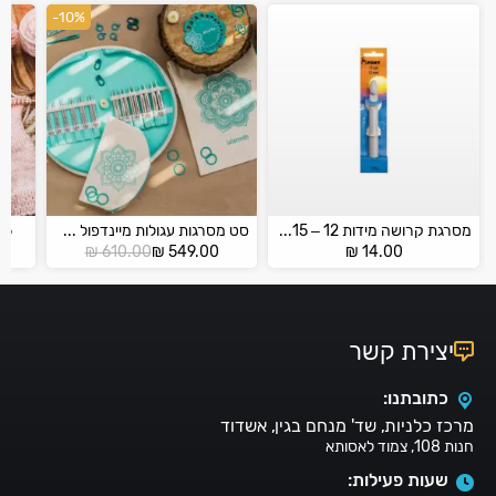
-10%
מסרגת קרושה מידות 12 – 15 PONY
סט מסרגות עגולות מיינדפול של ניטפרו מתברגות – 36301 The Mindful
SIX35
המחיר
המחיר
₪
610.00
₪
549.00
₪
14.00
הנוכחי
המקורי
הוא:
היה:
₪ 610.00.
₪ 549.00.
יצירת קשר
כתובתנו:
מרכז כלניות, שד' מנחם בגין, אשדוד
חנות 108, צמוד לאסותא
שעות פעילות: