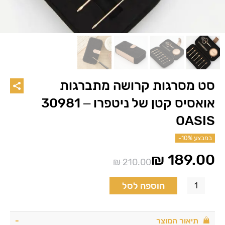
סט מסרגות קרושה מתברגות
אואסיס קטן של ניטפרו – 30981
OASIS
במבצע
-10%
₪
189.00
₪
210.00
המחיר
המחיר
הנוכחי
המקורי
הוספה לסל
היה:
הוא:
₪ 210.00.
₪ 189.00.
תיאור המוצר