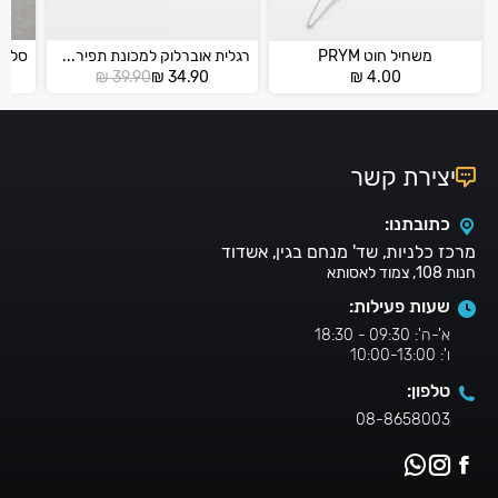
משחיל חוט PRYM
רגלית אוברלוק למכונת תפירה ביתית
המחיר
המחיר
₪
39.90
₪
34.90
₪
4.00
הנוכחי
המקורי
הוא:
היה:
₪ 39.90.
₪ 34.90.
יצירת קשר
כתובתנו:
מרכז כלניות, שד' מנחם בגין, אשדוד
חנות 108, צמוד לאסותא
שעות פעילות:
א'-ה': 09:30 - 18:30
ו': 10:00-13:00
טלפון:
08-8658003