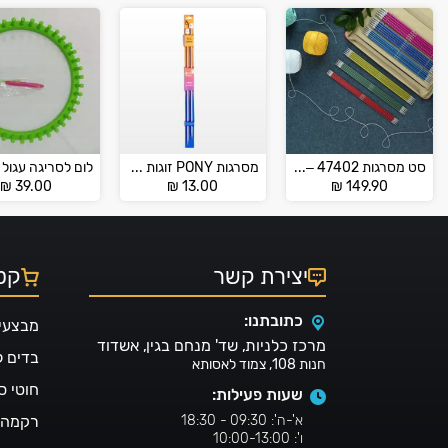
סט מסרגות 47402 – מבית KnitPro
מסרגות PONY זוגות 2 – 5
₪
39.00
₪
13.00
₪
149.90
יצירת קשר
קטל
כתובתנו:
מבצעי
מרכז כלניות, שד' מנחם בגין, אשדוד
בדים 
חנות 108, צמוד לאסותא
חוטי ס
שעות פעילות:
א'-ה': 09:30 - 18:30
רקמה ו
ו': 10:00-13:00