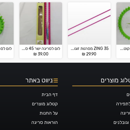
לום לסריגה עגול קוטר 29 ס"מ
ZING 35 מסרגות זוגות אלומיניום מידות 6-12 מ”מ
לום לסריגה ישר 45 ס"מ
0
₪
39.00
₪
29.90
וג מוצרים
ניווט באתר
ם
דף הבית
לתפירה
קטלוג מוצרים
ריגה
על החנות
גובלנים
הוראות סריגה