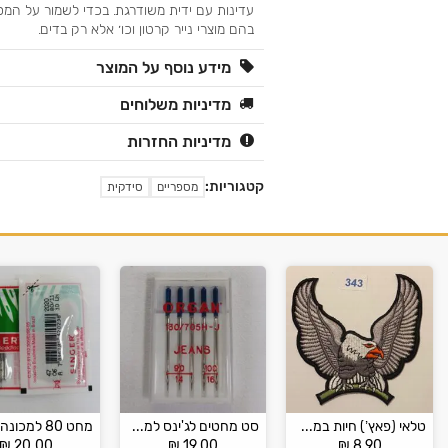
עדינות עם ידית משודרגת. בכדי לשמור על המספ
בהם מוצרי נייר קרטון וכו׳ אלא רק בדים.
מידע נוסף על המוצר
מדיניות משלוחים
מדיניות החזרות
קטגוריות:
מספריים
סידקית
טלאי (פאץ’) חיות במבחר דגמים
סט מחטים לג'ינס למכונה ביתית – גינס ORAGON
₪
20.00
₪
19.00
₪
8.90