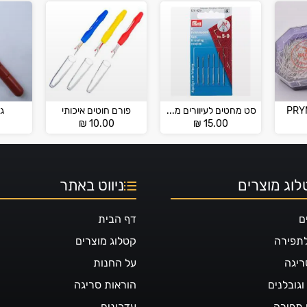
סט מחטים לעיוורים מידה 5-9 PRYM
פורם חוטים איכותי
גל
₪
10.00
₪
15.00
וג מוצרים
ניווט באתר
ם
דף הבית
לתפירה
קטלוג מוצרים
ריגה
על החנות
גובלנים
הוראות סריגה
 תפירה
עדכונים