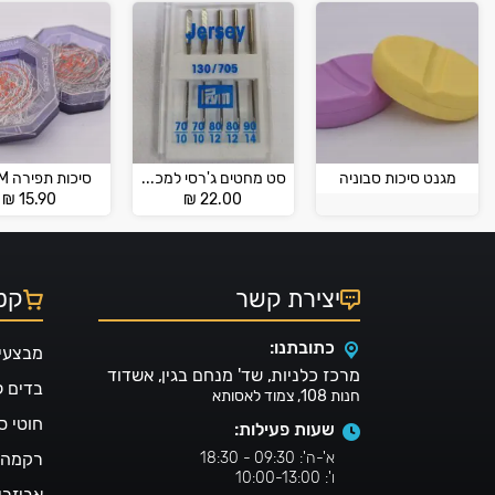
מגנט סיכות סבוניה
סט מחטים ג'רסי למכונת תפירה ביתית PRYM
סיכות תפירה PRYM
₪
15.90
₪
22.00
יצירת קשר
קטל
כתובתנו:
מבצעי
מרכז כלניות, שד' מנחם בגין, אשדוד
בדים 
חנות 108, צמוד לאסותא
חוטי ס
שעות פעילות:
א'-ה': 09:30 - 18:30
רקמה ו
ו': 10:00-13:00
אביזרי