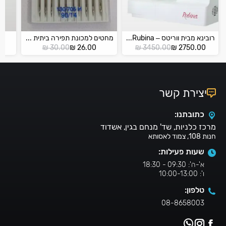
רובינא מבית ווריטס – VERITAS Rubina
מחטים למכונת תפירה ביתית SCHMETZ 90
המחיר
המחיר
המחיר
המחיר
₪
30.00
₪
26.00
₪
3450.00
₪
2750.00
הנוכחי
המקורי
הנוכחי
המקורי
הוא:
היה:
הוא:
היה:
₪ 30.00.
₪ 26.00.
₪ 3450.00.
₪ 2750.00.
יצירת קשר
כתובתנו:
מרכז כלניות, שד' מנחם בגין, אשדוד
חנות 108, צמוד לאסותא
שעות פעילות:
א'-ה': 09:30 - 18:30
ו': 10:00-13:00
טלפון:
08-8658003