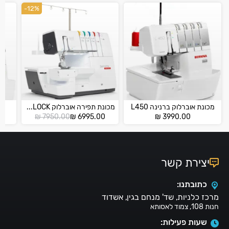
-12%
מכונת אוברלוק ברנינה L450
מכונת תפירה אוברלוק b68 AIRLOCK
מכ
המחיר
המחיר
₪
7950.00
₪
6995.00
₪
3990.00
הנוכחי
המקורי
הוא:
היה:
₪ 7950.00.
₪ 6995.00.
יצירת קשר
כתובתנו:
מרכז כלניות, שד' מנחם בגין, אשדוד
חנות 108, צמוד לאסותא
שעות פעילות: