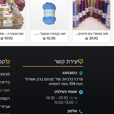
חוט מטאלי עם פייטים – PAILLETTES
חוט קטיפה סנאגל – Snuggle
₪
19.90
₪
10.90
₪
39.90
יצירת קשר
קטל
כתובתנו:
מבצעי
מרכז כלניות, שד' מנחם בגין, אשדוד
בדים 
חנות 108, צמוד לאסותא
חוטי ס
שעות פעילות:
א'-ה': 09:30 - 18:30
רקמה ו
ו': 10:00-13:00
אביזרי
טלפון: