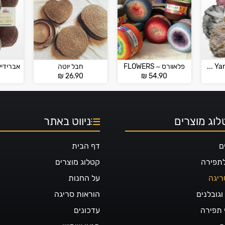
חוט אנגורה – ANGORA by Circulo Yarns
פלאוורס – FLOWERS
חבל יוטה
0
₪
26.90
₪
54.90
וג מוצרים
ניווט באתר
ם
דף הבית
לתפירה
קטלוג מוצרים
ריגה
על החנות
גובלנים
הוראות סריגה
 תפירה
עדכונים