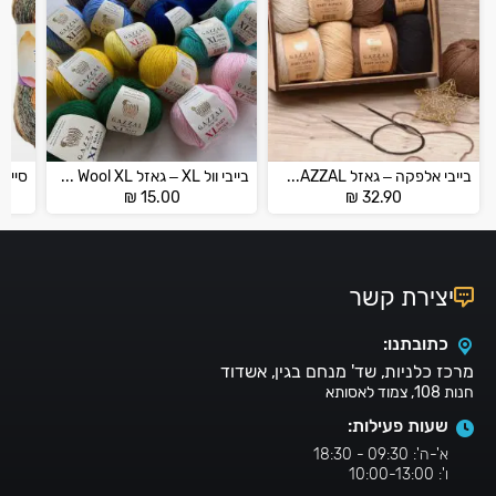
בייבי אלפקה – גאזל BABY ALPACA GAZZAL
בייבי וול XL – גאזל Baby Wool XL
₪
15.00
₪
32.90
יצירת קשר
כתובתנו:
מרכז כלניות, שד' מנחם בגין, אשדוד
חנות 108, צמוד לאסותא
שעות פעילות:
א'-ה': 09:30 - 18:30
ו': 10:00-13:00