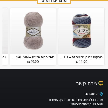
מוצרים דומים
בורקום בטיק של אליזה – BURCUM BATIK
סאל מבית אליזה – Alize ŞAL SİM
₪
19.90
₪
14.90
יצירת קשר
כתובתנו:
מרכז כלניות, שד' מנחם בגין, אשדוד
חנות 108, צמוד לאסותא