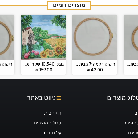
מוצרים דומים
חישוק רקמה 2' מבית – NURGE
חישוק רקמה 7′ מבית – NURGE
גובלן 10.540 של Gobelin
0
₪
159.00
₪
42.00
וג מוצרים
ניווט באתר
ם
דף הבית
לתפירה
קטלוג מוצרים
ריגה
על החנות