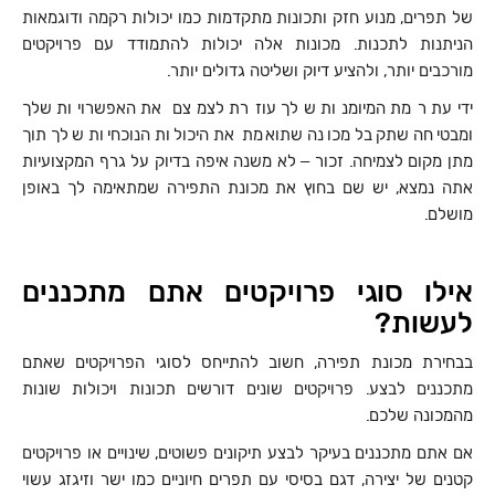
של תפרים, מנוע חזק ותכונות מתקדמות כמו יכולות רקמה ודוגמאות
הניתנות לתכנות. מכונות אלה יכולות להתמודד עם פרויקטים
מורכבים יותר, ולהציע דיוק ושליטה גדולים יותר.
ידיעת רמת המיומנות שלך עוזרת לצמצם את האפשרויות שלך
ומבטיחה שתקבל מכונה שתואמת את היכולות הנוכחיות שלך תוך
מתן מקום לצמיחה. זכור – לא משנה איפה בדיוק על גרף המקצועיות
אתה נמצא, יש שם בחוץ את מכונת התפירה שמתאימה לך באופן
מושלם.
אילו סוגי פרויקטים אתם מתכננים
לעשות?
בבחירת מכונת תפירה, חשוב להתייחס לסוגי הפרויקטים שאתם
מתכננים לבצע. פרויקטים שונים דורשים תכונות ויכולות שונות
מהמכונה שלכם.
אם אתם מתכננים בעיקר לבצע תיקונים פשוטים, שינויים או פרויקטים
קטנים של יצירה, דגם בסיסי עם תפרים חיוניים כמו ישר וזיגזג עשוי