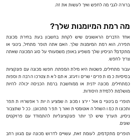
ברורה לגבי מה לחפש ואיך לעשות את זה.
מה רמת המיומנות שלך?
אחד הדברים הראשונים שיש לקחת בחשבון בעת בחירת מכונת
תפירה, הוא רמת המיומנות שלך. האם אתה תופר מתחיל, בינוני או
מתקדם? הניסיון שלך משפיע באופן משמעותי על סוג המכונה שאתה
צריך לחפש.
עבור מתחילים, פשטות היא מילת המפתח. חפשו מכונה עם פונקציות
בסיסיות כמו תפרים ישרים וזיגזג. אתם לא תצטרכו הרבה תוספות
כמתחילים. מכונה ידנית או ממוחשבת ברמת הכניסה יכולה להיות
מושלמת ללמידת היסודות.
תופרים בינוניים אולי ירצו מכונה שמציעה יותר אפשרויות תפר
ותכונות כמו השחלה אוטומטית ואורך תפר מתכוונן. ככל שתצבור
ניסיון, תעריך שיש לך יותר פונקציונליות להתמודד עם פרויקטים
שונים.
תופרים מתקדמים, לעומת זאת, עשויים לדרוש מכונה עם מגוון רחב