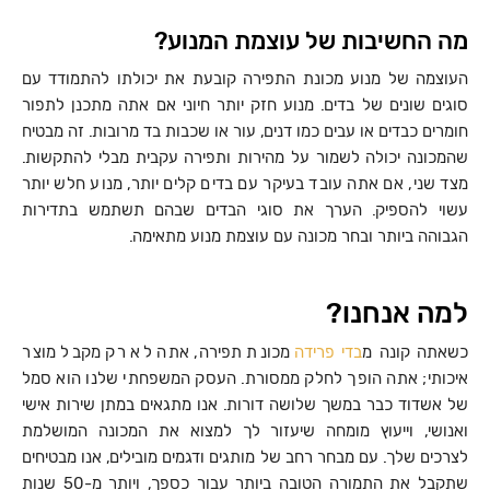
מה החשיבות של עוצמת המנוע?
העוצמה של מנוע מכונת התפירה קובעת את יכולתו להתמודד עם
סוגים שונים של בדים. מנוע חזק יותר חיוני אם אתה מתכנן לתפור
חומרים כבדים או עבים כמו דנים, עור או שכבות בד מרובות. זה מבטיח
שהמכונה יכולה לשמור על מהירות ותפירה עקבית מבלי להתקשות.
מצד שני, אם אתה עובד בעיקר עם בדים קלים יותר, מנוע חלש יותר
עשוי להספיק. הערך את סוגי הבדים שבהם תשתמש בתדירות
הגבוהה ביותר ובחר מכונה עם עוצמת מנוע מתאימה.
למה אנחנו?
כשאתה קונה מ
בדי פרידה
מכונת תפירה, אתה לא רק מקבל מוצר
איכותי; אתה הופך לחלק ממסורת. העסק המשפחתי שלנו הוא סמל
של אשדוד כבר במשך שלושה דורות. אנו מתגאים במתן שירות אישי
ואנושי, וייעוץ מומחה שיעזור לך למצוא את המכונה המושלמת
לצרכים שלך. עם מבחר רחב של מותגים ודגמים מובילים, אנו מבטיחים
שתקבל את התמורה הטובה ביותר עבור כספך, ויותר מ-50 שנות