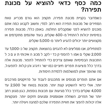
כמה כסף כדאי להוציא על מכונת
תפירה?
כשמדובר בקניית מכונת תפירה, תקציב הוא גורם מכריע. טווח
המחירים של מכונות תפירה הוא רחב למדי, וחשוב לקבוע כמה אתם
מוכנים להוציא לפני שמקבלים החלטה. באופן כללי, מכונות תפירה
בסיסיות יכולות להתחיל מ-600 שקלים, בעוד שדגמים מתקדמים או
מקצועיים יותר יכולים להגיע ליותר מ-5,000 שקלים.
למתחילים, אנו ממליצים לא להגזים בהוצאות. תקציב של כ-1,000 עד
2,000 שקלים אמור להספיק כדי לקבל מכונה איכותית עם כל
התכונות הבסיסיות שאתם צריכים כדי להתחיל לתפור. מכונות אלה
בדרך כלל מציעות תפרים חיוניים כמו ישר וזיגזג והן קלות לתפעול,
מה שהופך אותן למושלמות ללמידת היסודות.
אם אתם תופרים מנוסים או מתכננים לעבוד על פרויקטים מורכבים
יותר, אולי כדאי להשקיע קצת יותר. מכונות בטווח של 2,500 עד
4,000 שקלים בדרך כלל מגיעות עם תכונות נוספות, כגון מגוון רחב
יותר של תפרים, השחלה אוטומטית ומנועים חזקים יותר. פונקציות
אלה יכולות להפוך את חוויית התפירה שלכם למהנה ויעילה יותר.