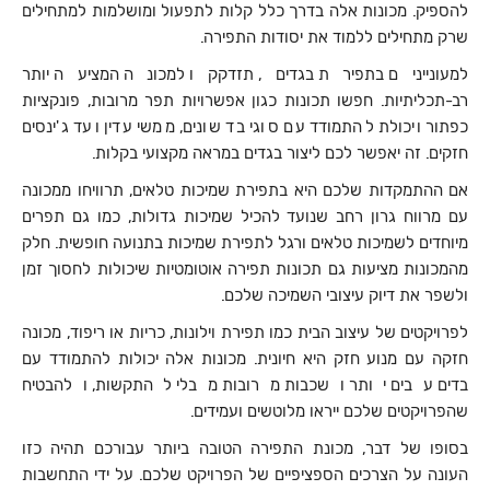
להספיק. מכונות אלה בדרך כלל קלות לתפעול ומושלמות למתחילים
שרק מתחילים ללמוד את יסודות התפירה.
למעוניינים בתפירת בגדים, תזדקקו למכונה המציעה יותר
רב-תכליתיות. חפשו תכונות כגון אפשרויות תפר מרובות, פונקציות
כפתור ויכולת להתמודד עם סוגי בד שונים, ממשי עדין ועד ג'ינסים
חזקים. זה יאפשר לכם ליצור בגדים במראה מקצועי בקלות.
אם ההתמקדות שלכם היא בתפירת שמיכות טלאים, תרוויחו ממכונה
עם מרווח גרון רחב שנועד להכיל שמיכות גדולות, כמו גם תפרים
מיוחדים לשמיכות טלאים ורגל לתפירת שמיכות בתנועה חופשית. חלק
מהמכונות מציעות גם תכונות תפירה אוטומטיות שיכולות לחסוך זמן
ולשפר את דיוק עיצובי השמיכה שלכם.
לפרויקטים של עיצוב הבית כמו תפירת וילונות, כריות או ריפוד, מכונה
חזקה עם מנוע חזק היא חיונית. מכונות אלה יכולות להתמודד עם
בדים עבים יותר ושכבות מרובות מבלי להתקשות, ולהבטיח
שהפרויקטים שלכם ייראו מלוטשים ועמידים.
בסופו של דבר, מכונת התפירה הטובה ביותר עבורכם תהיה כזו
העונה על הצרכים הספציפיים של הפרויקט שלכם. על ידי התחשבות